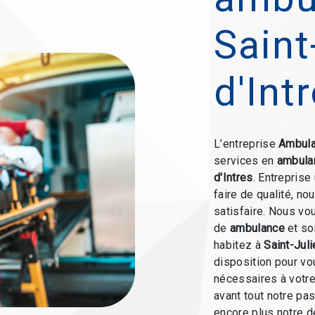
Saint
d'Int
L’entreprise
Ambula
services en
ambula
d'Intres
. Entreprise
faire de qualité, n
satisfaire. Nous vo
de
ambulance
et so
habitez à
Saint-Juli
disposition pour v
nécessaires à votre
avant tout notre pa
encore plus notre d