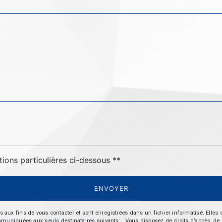
tions particulières ci-dessous **
ENVOYER
 fins de vous contacter et sont enregistrées dans un fichier informatisé. Elles so
iquées aux seuls destinataires suivants: . Vous disposez de droits d’accès, de recti