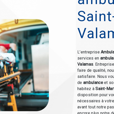
Saint
Vala
L’entreprise
Ambula
services en
ambula
Valamas
. Entrepris
faire de qualité, n
satisfaire. Nous vo
de
ambulance
et so
habitez à
Saint-Mar
disposition pour v
nécessaires à votre
avant tout notre pa
encore plus notre d