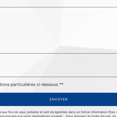
tions particulières ci-dessous **
ENVOYER
 fins de vous contacter et sont enregistrées dans un fichier informatisé. Elles so
iquées aux seuls destinataires suivants: . Vous disposez de droits d’accès, de recti