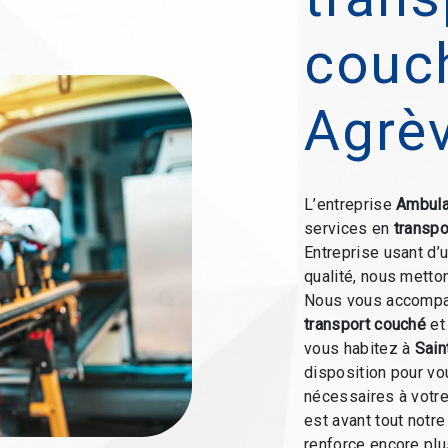
couch
Agrè
L’entreprise
Ambula
services en
transpo
Entreprise usant d’
qualité, nous metto
Nous vous accompag
transport couché
et
vous habitez à
Sain
disposition pour v
nécessaires à votre
est avant tout notr
renforce encore plus