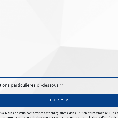
tions particulières ci-dessous **
ENVOYER
 fins de vous contacter et sont enregistrées dans un fichier informatisé. Elles so
iquées aux seuls destinataires suivants: . Vous disposez de droits d’accès, de recti