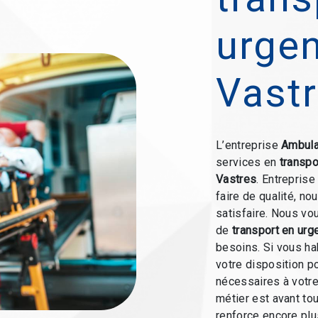
urge
Vast
L’entreprise
Ambula
services en
transpo
Vastres
. Entreprise
faire de qualité, n
satisfaire. Nous vo
de
transport en urg
besoins. Si vous ha
votre disposition p
nécessaires à votre
métier est avant to
renforce encore plus