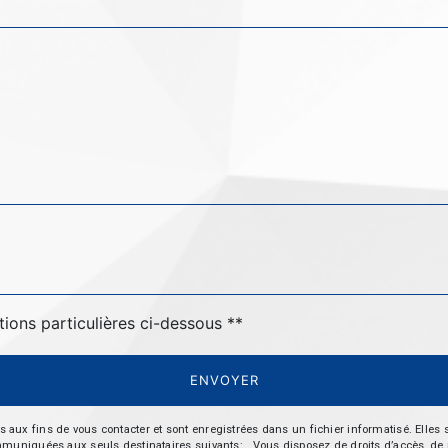
tions particulières ci-dessous **
ENVOYER
 fins de vous contacter et sont enregistrées dans un fichier informatisé. Elles so
iquées aux seuls destinataires suivants: . Vous disposez de droits d’accès, de recti