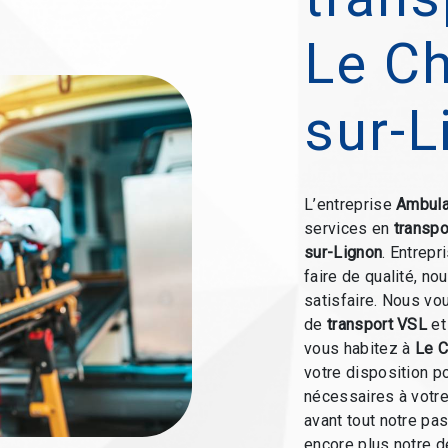
Le C
sur-L
L’entreprise
Ambula
services en
transpo
sur-Lignon
. Entrepr
faire de qualité, n
satisfaire. Nous vo
de
transport VSL
et
vous habitez à
Le 
votre disposition p
nécessaires à votre
avant tout notre pa
encore plus notre d