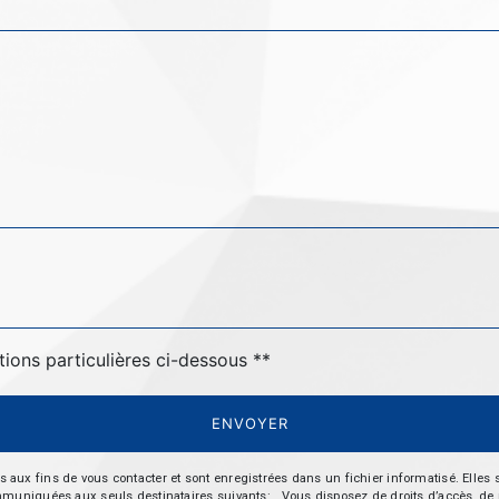
tions particulières ci-dessous **
ENVOYER
 fins de vous contacter et sont enregistrées dans un fichier informatisé. Elles so
iquées aux seuls destinataires suivants: . Vous disposez de droits d’accès, de recti